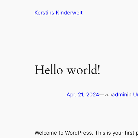
Zum
Kerstins Kinderwelt
Inhalt
springen
Hello world!
Apr. 21, 2024
—
admin
in
U
von
Welcome to WordPress. This is your first po